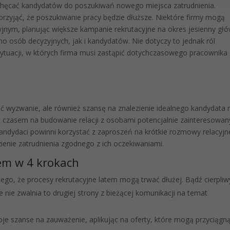
iechęcać kandydatów do poszukiwań nowego miejsca zatrudnienia.
 przyjąć, że poszukiwanie pracy będzie dłuższe. Niektóre firmy mogą
cyjnym, planując większe kampanie rekrutacyjne na okres jesienny gł
o osób decyzyjnych, jak i kandydatów. Nie dotyczy to jednak ról
sytuacji, w których firma musi zastąpić dotychczasowego pracownika
ć wyzwanie, ale również szansę na znalezienie idealnego kandydata 
ć czasem na budowanie relacji z osobami potencjalnie zainteresowa
kandydaci powinni korzystać z zaproszeń na krótkie rozmowy relacyjn
ienie zatrudnienia zgodnego z ich oczekiwaniami.
em w 4 krokach
ego, że procesy rekrutacyjne latem mogą trwać dłużej. Bądź cierpliwy
nie zwalnia to drugiej strony z bieżącej komunikacji na temat
oje szanse na zauważenie, aplikując na oferty, które mogą przyciągn