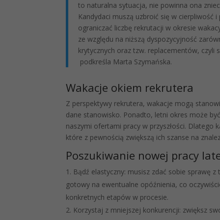
to naturalna sytuacja, nie powinna ona zn
Kandydaci muszą uzbroić się w cierpliwość i
ograniczać liczbę rekrutacji w okresie waka
ze względu na niższą dyspozycyjność zarówn
krytycznych oraz tzw. replacementów, czyli 
podkreśla Marta Szymańska.
Wakacje okiem rekrutera
Z perspektywy rekrutera, wakacje mogą stanowi
dane stanowisko. Ponadto, letni okres może by
naszymi ofertami pracy w przyszłości. Dlatego 
które z pewnością zwiększą ich szanse na znalez
Poszukiwanie nowej pracy lat
Bądź elastyczny: musisz zdać sobie sprawę z t
gotowy na ewentualne opóźnienia, co oczywiście 
konkretnych etapów w procesie.
Korzystaj z mniejszej konkurencji: zwiększ sw