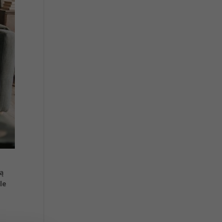
ią
le