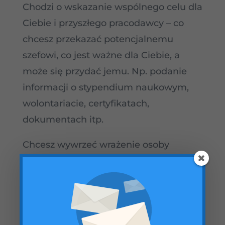
Chodzi o wskazanie wspólnego celu dla
Ciebie i przyszłego pracodawcy – co
chcesz przekazać potencjalnemu
szefowi, co jest ważne dla Ciebie, a
może się przydać jemu. Np. podanie
informacji o stypendium naukowym,
wolontariacie, certyfikatach,
dokumentach itp.
Chcesz wywrzeć wrażenie osoby
kreatywnej? Poszalej z CV, nie korzystaj
z szablonu. Np. szukasz pracy
dziennikarza gazety? Napisz CV w
formie artykułu o sobie. Albo przyszła
praca wymaga szczególnej dokładności