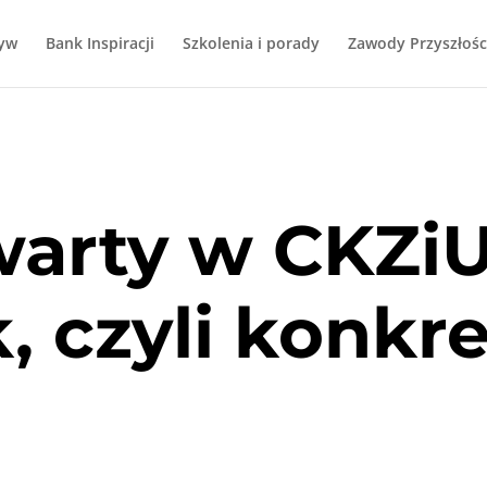
tyw
Bank Inspiracji
Szkolenia i porady
Zawody Przyszłośc
warty w CKZiU
 czyli konkre