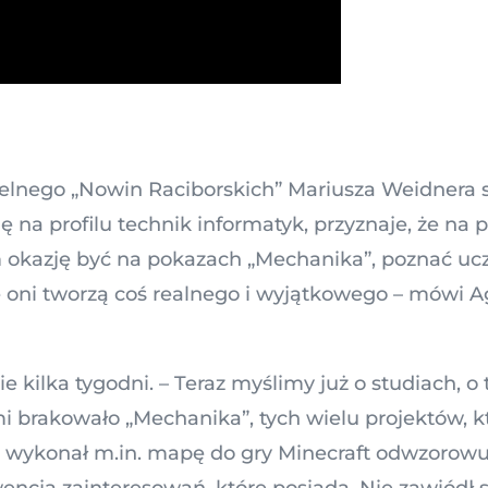
zelnego „Nowin Raciborskich” Mariusza Weidnera 
ię na profilu technik informatyk, przyznaje, że na
am okazję być na pokazach „Mechanika”, poznać uc
 że oni tworzą coś realnego i wyjątkowego – mówi 
 kilka tygodni. – Teraz myślimy już o studiach, o
mi brakowało „Mechanika”, tych wielu projektów, k
i wykonał m.in. mapę do gry Minecraft odwzorow
encją zainteresowań, które posiada. Nie zawiódł 