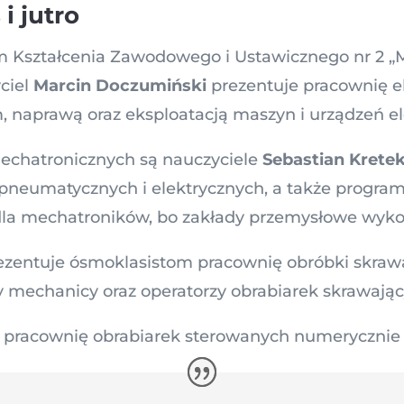
i jutro
m Kształcenia Zawodowego i Ustawicznego nr 2 „M
ciel
Marcin Doczumiński
prezentuje pracownię el
 naprawą oraz eksploatacją maszyn i urządzeń el
chatronicznych są nauczyciele
Sebastian Krete
pneumatycznych i elektrycznych, a także progr
 dla mechatroników, bo zakłady przemysłowe wykor
ezentuje ósmoklasistom pracownię obróbki skrawa
nicy mechanicy oraz operatorzy obrabiarek skrawają
 pracownię obrabiarek sterowanych numerycznie 