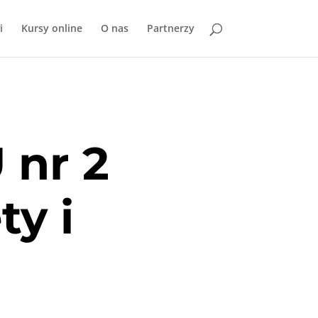
i
Kursy online
O nas
Partnerzy
 nr 2
ty i