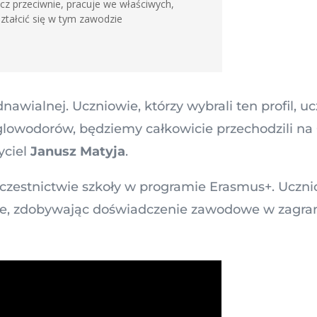
ęcz przeciwnie, pracuje we właściwych,
ztałcić się w tym zawodzie
wialnej. Uczniowie, którzy wybrali ten profil, uc
glowodorów, będziemy całkowicie przechodzili na
ciel
Janusz Matyja
.
zestnictwie szkoły w programie Erasmus+. Uczni
amie, zdobywając doświadczenie zawodowe w zagra