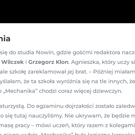
nia
się do studia Nowin, gdzie gośćmi redaktora nac
 Wilczek
i
Grzegorz Klon
. Agnieszka, który uczy s
ale szkołę zareklamował jej brat. – Później miał
yślałam, że ta szkoła wyróżnia się na tle innych,
o „Mechanika” chodzi coraz więcej dziewczyn.
urzystą. Do egzaminu dojrzałości zostało zaledwie
go się tutaj nauczyliśmy. Nie ukrywam, że będzie 
masę pracy – mówi uczeń, który razem z kolegam
la niego wybór „Mechanika” była logiczną konsekw