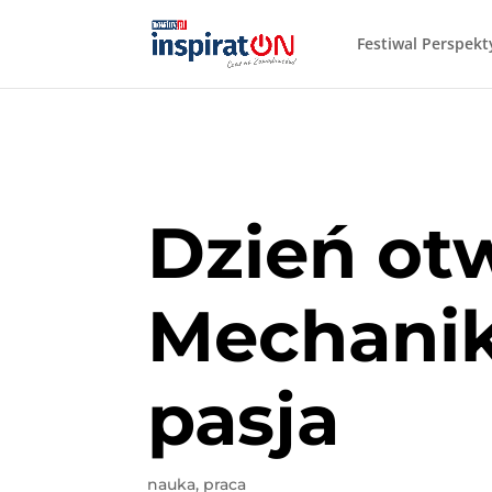
Festiwal Perspek
Dzień ot
Mechanik,
pasja
nauka
,
praca