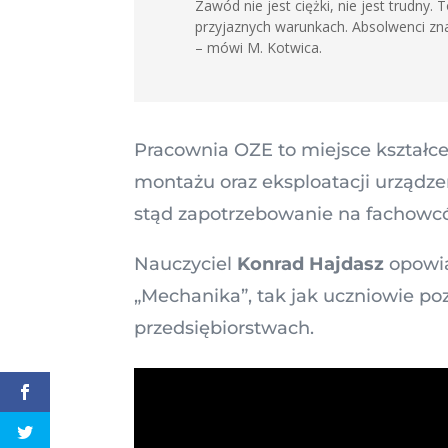
Zawód nie jest ciężki, nie jest trudny
przyjaznych warunkach. Absolwenci zna
– mówi M. Kotwica.
Pracownia OZE to miejsce kształcen
montażu oraz eksploatacji urządz
stąd zapotrzebowanie na fachowcó
Nauczyciel
Konrad Hajdasz
opowia
„Mechanika”, tak jak uczniowie p
przedsiębiorstwach.