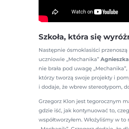
Szkoła, która się wyróż
Następnie ósmoklasiści przenoszą 
uczniowie „Mechanika”
Agnieszka
nie brała pod uwagę „Mechanika”, 
którzy tworzą swoje projekty i pom
i dodaje, że wbrew stereotypom, d
Grzegorz Klon jest tegorocznym mat
gdzie iść, jak kontynuować to, cze
współtworzyłem. Włożyliśmy w to 
„Mechanik”. Grzegorz dodaje, że d