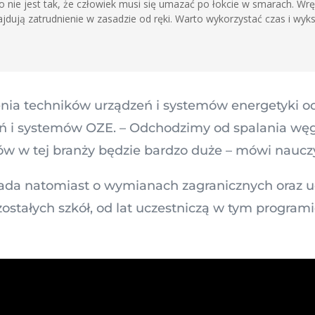
. To nie jest tak, że człowiek musi się umazać po łokcie w smarach. Wr
jdują zatrudnienie w zasadzie od ręki. Warto wykorzystać czas i wyks
ia techników urządzeń i systemów energetyki odna
eń i systemów OZE. – Odchodzimy od spalania wę
w w tej branży będzie bardzo duże – mówi nauczy
da natomiast o wymianach zagranicznych oraz uc
ozostałych szkół, od lat uczestniczą w tym progr