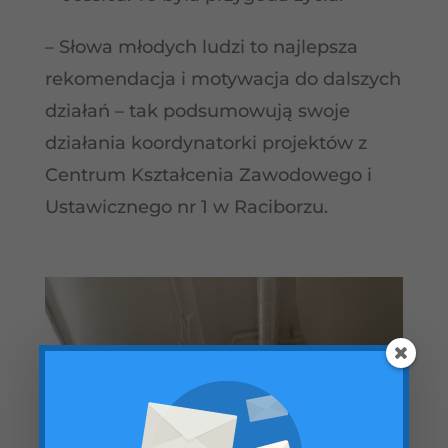
– Słowa młodych ludzi to najlepsza
rekomendacja i motywacja do dalszych
działań – tak podsumowują swoje
działania koordynatorki projektów z
Centrum Kształcenia Zawodowego i
Ustawicznego nr 1 w Raciborzu.