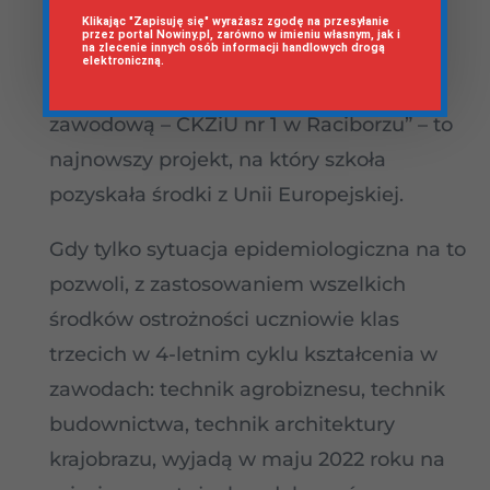
Klikając "Zapisuję się" wyrażasz zgodę na przesyłanie
przez portal Nowiny.pl, zarówno w imieniu własnym, jak i
na zlecenie innych osób informacji handlowych drogą
elektroniczną.
„Z nowymi kompetencjami w przyszłość
zawodową – CKZiU nr 1 w Raciborzu” – to
najnowszy projekt, na który szkoła
pozyskała środki z Unii Europejskiej.
Gdy tylko sytuacja epidemiologiczna na to
pozwoli, z zastosowaniem wszelkich
środków ostrożności uczniowie klas
trzecich w 4-letnim cyklu kształcenia w
zawodach: technik agrobiznesu, technik
budownictwa, technik architektury
krajobrazu, wyjadą w maju 2022 roku na