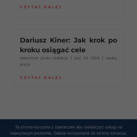
CZYTAJ DALEJ
Dariusz Kiner: Jak krok po
kroku osiągać cele
utworzone przez
redakcja
|
paź 24, 2024
|
nauka
,
praca
CZYTAJ DALEJ
Ta strona korzysta z ciasteczek aby świadczyć usługi na
najwyższym poziomie. Dalsze korzystanie ze strony oznacza,