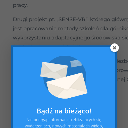
pracy.
Drugi projekt pt. „SENSE-VR”, którego głó
jest opracowanie metody szkoleń dla górnik
wykorzystaniu adaptacyjnego środowiska s
(wirtualnej rzeczywistości).
JSW SiG już w tym momencie posiada niezb
możliwości i nowoczesny sprzęt do przeprow
zakresu pierwszej pomocy przedmedycznej 
aplikacji VR.
Bądź na bieżąco!
Nie przegap informacji o zbliżających się
wydarzeniach, nowych materiałach wideo,