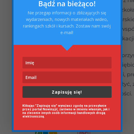
będzie podłączone do Internetu i będzie z ni
Bądź na bieżąco!
Ostrog.net współpracuje z raciborskim szkoł
Nie przegap informacji o zbliżających się
Uczniowie odbywający praktyki w raciborskie
wydarzeniach, nowych materiałach wideo,
rankingach szkół i kursach. Zostaw nam swój
większości przypadków mogą liczyć na wspó
e-mail!
dostawcą Internetu po zakończeniu edukacji
Cykl publikacji medialnych pt. „Zawody przys
realizowany jest we współpracy z przedsięb
naszym regionie. Na podstawie ich opinii, p
zawody, których „zdobycie” warto rozważyć,
Zapisuję się!
widzenia najbliższej, jak i dalszej przyszłości.
Klikając "Zapisuję się" wyrażasz zgodę na przesyłanie
przez portal Nowiny.pl, zarówno w imieniu własnym, jak i
na zlecenie innych osób informacji handlowych drogą
elektroniczną.